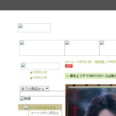
ホーム
>
VINYL EP
>
歌謡曲／J-PO
VINYL LP
麻生よう子 YOKO ASO / 人は旅人 
VINYL EP
カートの中に商品は