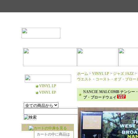
ホーム
>
VINYL LP
>
ジャズ JAZZ
>
ウエスト・コースト・オブ・ブロー
VINYL LP
NANCIE MALCOMB ナンシー
VINYL EP
ブ・ブロードウェイ
カートの中に商品は