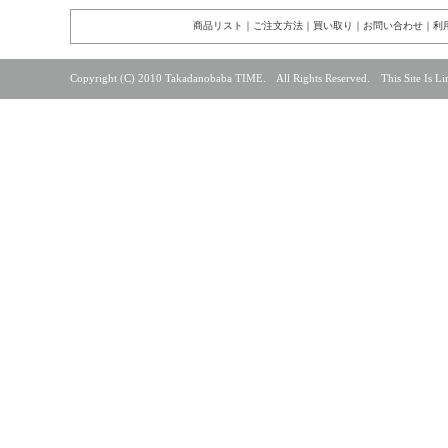
商品リスト
｜
ご注文方法
｜
買い取り
｜
お問い合わせ
｜
利
Copyright (C) 2010 Takadanobaba TIME. All Rights Reserved. This Site Is Lin