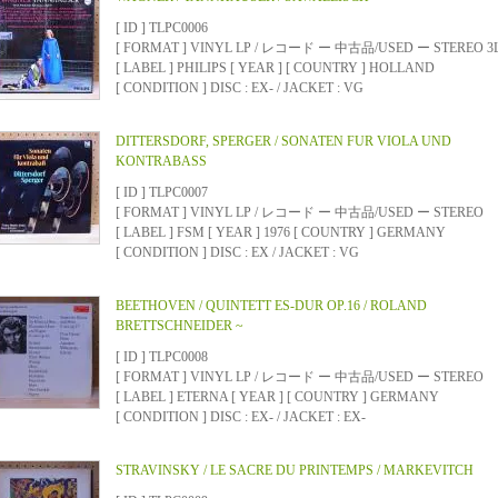
[ ID ] TLPC0006
[ FORMAT ] VINYL LP / レコード ー 中古品/USED ー STEREO 3L
[ LABEL ] PHILIPS [ YEAR ] [ COUNTRY ] HOLLAND
[ CONDITION ] DISC : EX- / JACKET : VG
DITTERSDORF, SPERGER / SONATEN FUR VIOLA UND
KONTRABASS
[ ID ] TLPC0007
[ FORMAT ] VINYL LP / レコード ー 中古品/USED ー STEREO
[ LABEL ] FSM [ YEAR ] 1976 [ COUNTRY ] GERMANY
[ CONDITION ] DISC : EX / JACKET : VG
BEETHOVEN / QUINTETT ES-DUR OP.16 / ROLAND
BRETTSCHNEIDER ~
[ ID ] TLPC0008
[ FORMAT ] VINYL LP / レコード ー 中古品/USED ー STEREO
[ LABEL ] ETERNA [ YEAR ] [ COUNTRY ] GERMANY
[ CONDITION ] DISC : EX- / JACKET : EX-
STRAVINSKY / LE SACRE DU PRINTEMPS / MARKEVITCH