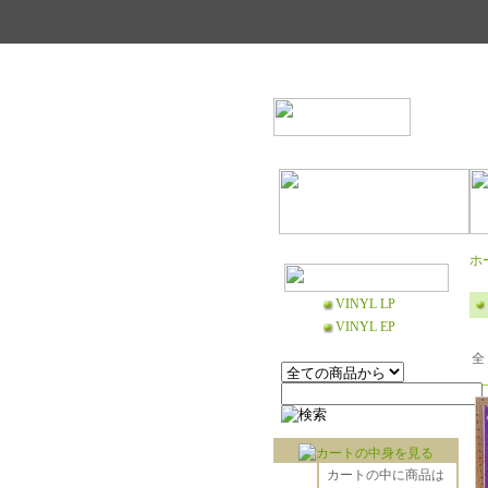
ホ
VINYL LP
VINYL EP
全 
カートの中に商品は