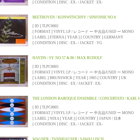
[ CONDITION ] DISC : EX- / JACKET : EX-
BEETHOVEN / KONWITSCHNY / SINFONIE NO.6
[ ID ] TLPC0002
[ FORMAT ] VINYL LP / レコード ー 中古品/USED ー MONO
[ LABEL ] ETERNA [ YEAR ] [ COUNTRY ] GERMANY
[ CONDITION ] DISC : EX- / JACKET : VG
HAYDN / SY. NO.57 & 86 / MAX RUDOLF
[ ID ] TLPC0003
[ FORMAT ] VINYL LP / レコード ー 中古品/USED ー MONO
[ LABEL ] BRUNSWICK [ YEAR ] 1965 [ COUNTRY ] UK
[ CONDITION ] DISC : EX / JACKET : EX-
THE LONDON BAROQUE ENSEMBLE / CONCERTATO / KARL 
[ ID ] TLPC0005
[ FORMAT ] VINYL LP / レコード ー 中古品/USED ー MONO
[ LABEL ] NIXA [ YEAR ] [ COUNTRY ] JAPAN / 日本
[ CONDITION ] DISC : EX- / JACKET : EX-
WAGNER / TANNHAUSER / SAWALLISCH