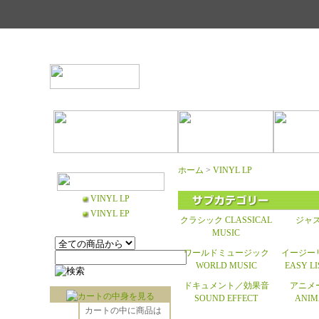
ホーム
>
VINYL LP
VINYL LP
VINYL EP
クラシック CLASSICAL
ジャズ
MUSIC
ワールドミュージック
イージー
WORLD MUSIC
EASY L
ドキュメント／効果音
アニメ
SOUND EFFECT
ANIM
カートの中に商品は