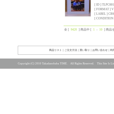
[ ID ] TLPC00
[ FORMAT ]
[ LABEL ] CB
[ CONDITION ]
全 [
9420
] 商品中 [
1
-
10
] 商
商品リスト
｜
ご注文方法
｜
買い取り
｜
お問い合わせ
｜
利
Copyright (C) 2010 Takadanobaba TIME. All Rights Reserved. This Site Is Lin