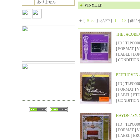
ありません
VINYL LP
全 [
9420
] 商品中 [
1
-
10
] 商
THE JACOBEA
[ ID ] TLPC00
[ FORMAT ]
[ LABEL ] LO
[ CONDITION ]
BEETHOVEN /
[ ID ] TLPC00
[ FORMAT ]
[ LABEL ] E
[ CONDITION ]
HAYDN / SY. 
[ ID ] TLPC00
[ FORMAT ]
[ LABEL ] BR