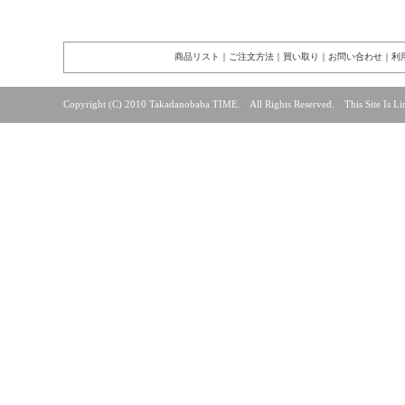
商品リスト
｜
ご注文方法
｜
買い取り
｜
お問い合わせ
｜
利
Copyright (C) 2010 Takadanobaba TIME. All Rights Reserved. This Site Is Lin