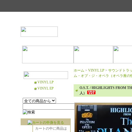
ホーム
>
VINYL LP
>
サウンドトラック 
ム・オブ・ジ・オペラ（オペラ座の
VINYL LP
O.S.T. / HIGHLIGHTS F
VINYL EP
人）
カートの中に商品は