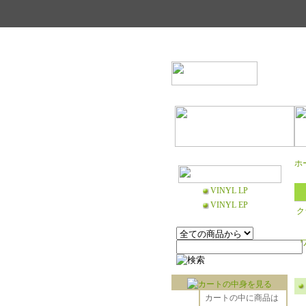
ホ
VINYL LP
VINYL EP
ク
カートの中に商品は