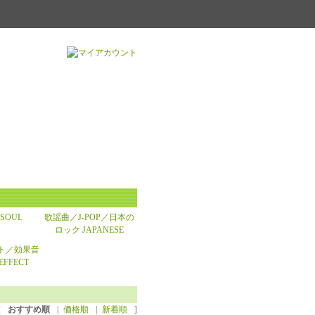
SOUL
歌謡曲／J-POP／日本の
ロック JAPANESE
ト／効果音
EFFECT
[
おすすめ順
|
価格順
|
新着順
]