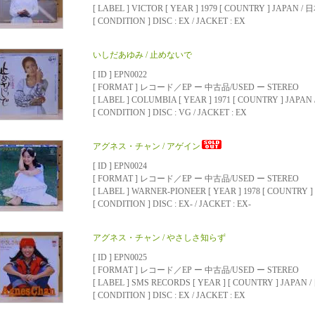
[ LABEL ] VICTOR [ YEAR ] 1979 [ COUNTRY ] JAPAN / 
[ CONDITION ] DISC : EX / JACKET : EX
いしだあゆみ / 止めないで
[ ID ] EPN0022
[ FORMAT ] レコード／EP ー 中古品/USED ー STEREO
[ LABEL ] COLUMBIA [ YEAR ] 1971 [ COUNTRY ] JAPAN
[ CONDITION ] DISC : VG / JACKET : EX
アグネス・チャン / アゲイン
[ ID ] EPN0024
[ FORMAT ] レコード／EP ー 中古品/USED ー STEREO
[ LABEL ] WARNER-PIONEER [ YEAR ] 1978 [ COUNTRY 
[ CONDITION ] DISC : EX- / JACKET : EX-
アグネス・チャン / やさしさ知らず
[ ID ] EPN0025
[ FORMAT ] レコード／EP ー 中古品/USED ー STEREO
[ LABEL ] SMS RECORDS [ YEAR ] [ COUNTRY ] JAPAN 
[ CONDITION ] DISC : EX / JACKET : EX