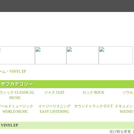
ーム
>
VINYL EP
ラシック CLASSICAL
ジャズ JAZZ
ロック ROCK
ソウル 
MUSIC
ワールドミュージック
イージーリスニング
サウンドトラック O.S.T.
ドキュメン
WORLD MUSIC
EASY LISTENING
SOUND 
VINYL EP
並び順を変更